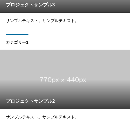
プロジェクトサンプル3
サンプルテキスト。サンプルテキスト。
カテゴリー1
プロジェクトサンプル2
サンプルテキスト。サンプルテキスト。