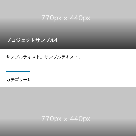
プロジェクトサンプル4
サンプルテキスト。サンプルテキスト。
カテゴリー1