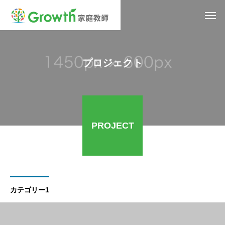
プロジェクト
PROJECT
カテゴリー1