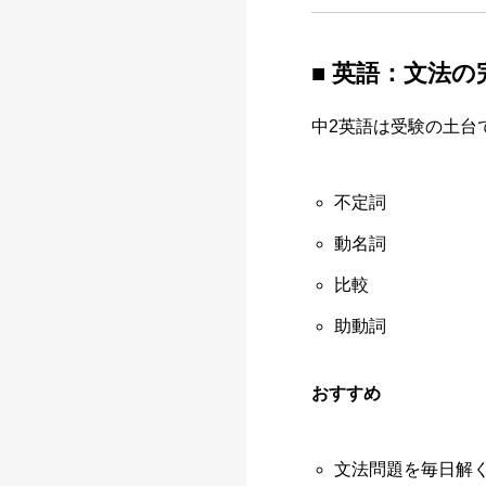
■ 英語：文法
中2英語は受験の土台
不定詞
動名詞
比較
助動詞
おすすめ
文法問題を毎日解