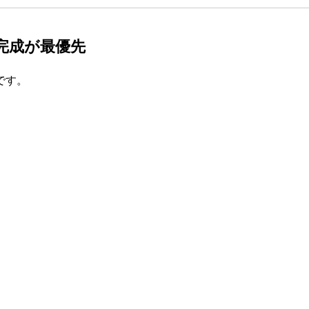
の完成が最優先
です。
く