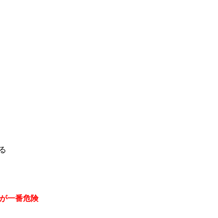
）
る
が一番危険