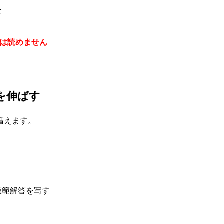
む
は読めません
力を伸ばす
増えます。
模範解答を写す